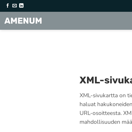
Skip
to
content
XML-sivuk
XML-sivukartta on tie
haluat hakukoneiden 
URL-osoitteesta. XML
mahdollisuuden määri