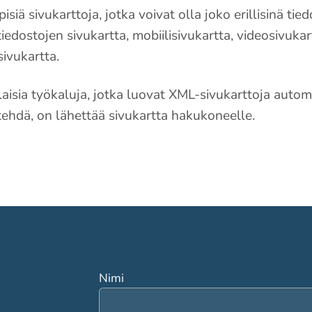
siä sivukarttoja, jotka voivat olla joko erillisinä tie
tiedostojen sivukartta, mobiilisivukartta, videosivuk
sivukartta.
ilaisia työkaluja, jotka luovat XML-sivukarttoja automa
 tehdä, on lähettää sivukartta hakukoneelle.
Nimi