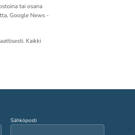
dostoina tai osana
artta, Google News -
attisesti. Kaikki
Sähköposti