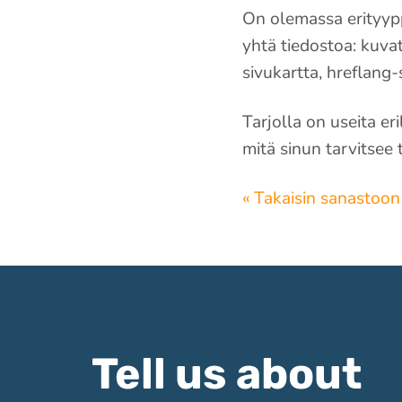
On olemassa erityyppi
yhtä tiedostoa: kuva
sivukartta, hreflang-
Tarjolla on useita er
mitä sinun tarvitsee
« Takaisin sanastoon
Tell us about