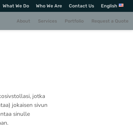
What We Do
Who We Are
Contact Us
English
About
Services
Portfolio
Request a Quote
osivstollasi, jotka
taa) jokaisen sivun
ntaa sinulle
aan.