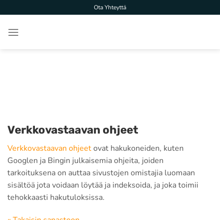
Skip
Ota Yhteyttä
to
content
Verkkovastaavan ohjeet
Verkkovastaavan ohjeet
ovat hakukoneiden, kuten
Googlen ja Bingin julkaisemia ohjeita, joiden
tarkoituksena on auttaa sivustojen omistajia luomaan
sisältöä jota voidaan löytää ja indeksoida, ja joka toimii
tehokkaasti hakutuloksissa.
« Takaisin sanastoon